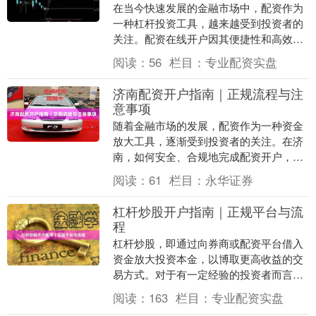
在当今快速发展的金融市场中，配资作为
一种杠杆投资工具，越来越受到投资者的
关注。配资在线开户因其便捷性和高效性
专业配资实盘，成为许多投资者的首选。
阅读：
56
栏目：
专业配资实盘
然而，面对市场上....
济南配资开户指南｜正规流程与注
意事项
随着金融市场的发展，配资作为一种资金
放大工具，逐渐受到投资者的关注。在济
南，如何安全、合规地完成配资开户，成
为许多投资者关心的问题。本文将从正规
阅读：
61
栏目：
永华证券
流程、资质核查、....
杠杆炒股开户指南｜正规平台与流
程
杠杆炒股，即通过向券商或配资平台借入
资金放大投资本金，以博取更高收益的交
易方式。对于有一定经验的投资者而言，
合理使用杠杆能提升资金利用率，但同时
阅读：
163
栏目：
专业配资实盘
也伴随着更高的风....