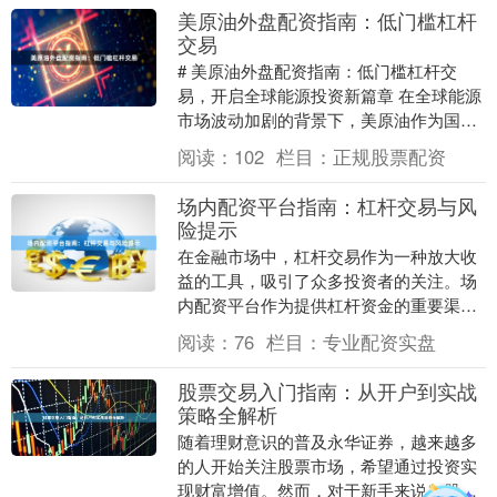
美原油外盘配资指南：低门槛杠杆
交易
# 美原油外盘配资指南：低门槛杠杆交
易，开启全球能源投资新篇章 在全球能源
市场波动加剧的背景下，美原油作为国际
大宗商品的“风向标”，始终吸引着众多投
阅读：
102
栏目：
正规股票配资
资者的目光。....
场内配资平台指南：杠杆交易与风
险提示
在金融市场中，杠杆交易作为一种放大收
益的工具，吸引了众多投资者的关注。场
内配资平台作为提供杠杆资金的重要渠
道，其操作模式、潜在收益与风险控制机
阅读：
76
栏目：
专业配资实盘
制，成为投资者必须....
股票交易入门指南：从开户到实战
策略全解析
随着理财意识的普及永华证券，越来越多
的人开始关注股票市场，希望通过投资实
现财富增值。然而，对于新手来说，股票