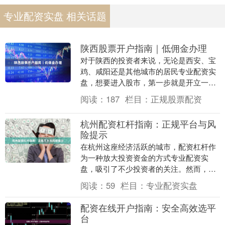
专业配资实盘 相关话题
陕西股票开户指南｜低佣金办理
对于陕西的投资者来说，无论是西安、宝
鸡、咸阳还是其他城市的居民专业配资实
盘，想要进入股市，第一步就是开立一个
合适的股票账户。本文将为你提供一份详
阅读：
187
栏目：
正规股票配资
细的陕西股票开户....
杭州配资杠杆指南：正规平台与风
险提示
在杭州这座经济活跃的城市，配资杠杆作
为一种放大投资资金的方式专业配资实
盘，吸引了不少投资者的关注。然而，配
资市场鱼龙混杂，如何选择正规平台、规
阅读：
59
栏目：
专业配资实盘
避潜在风险，成为投....
配资在线开户指南：安全高效选平
台