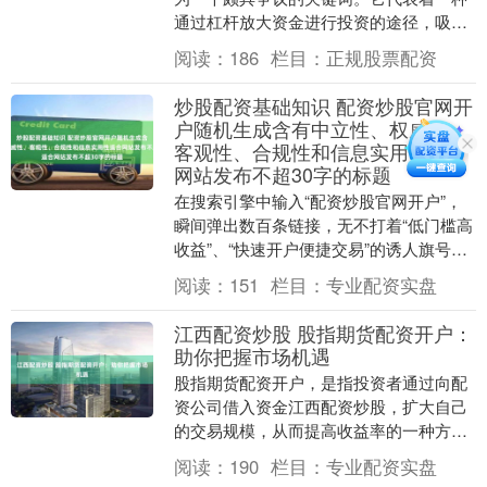
通过杠杆放大资金进行投资的途径，吸引
着众多渴望快速获利的投资者。然而炒股
阅读：
186
栏目：
正规股票配资
配资条件，在这....
炒股配资基础知识 配资炒股官网开
户随机生成含有中立性、权威性、
客观性、合规性和信息实用性适合
网站发布不超30字的标题
在搜索引擎中输入“配资炒股官网开户”，
瞬间弹出数百条链接，无不打着“低门槛高
收益”、“快速开户便捷交易”的诱人旗号。
这些看似正规的“官网”背后，隐藏着一个
阅读：
151
栏目：
专业配资实盘
游走于....
江西配资炒股 股指期货配资开户：
助你把握市场机遇
股指期货配资开户，是指投资者通过向配
资公司借入资金江西配资炒股，扩大自己
的交易规模，从而提高收益率的一种方
式。配资开户可以帮助投资者把握市场机
阅读：
190
栏目：
专业配资实盘
遇，放大收益，但同....