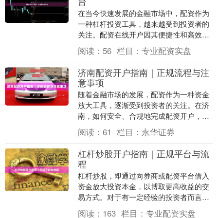
台
在当今快速发展的金融市场中，配资作为
一种杠杆投资工具，越来越受到投资者的
关注。配资在线开户因其便捷性和高效性
专业配资实盘，成为许多投资者的首选。
阅读：
56
栏目：
专业配资实盘
然而，面对市场上....
济南配资开户指南｜正规流程与注
意事项
随着金融市场的发展，配资作为一种资金
放大工具，逐渐受到投资者的关注。在济
南，如何安全、合规地完成配资开户，成
为许多投资者关心的问题。本文将从正规
阅读：
61
栏目：
永华证券
流程、资质核查、....
杠杆炒股开户指南｜正规平台与流
程
杠杆炒股，即通过向券商或配资平台借入
资金放大投资本金，以博取更高收益的交
易方式。对于有一定经验的投资者而言，
合理使用杠杆能提升资金利用率，但同时
阅读：
163
栏目：
专业配资实盘