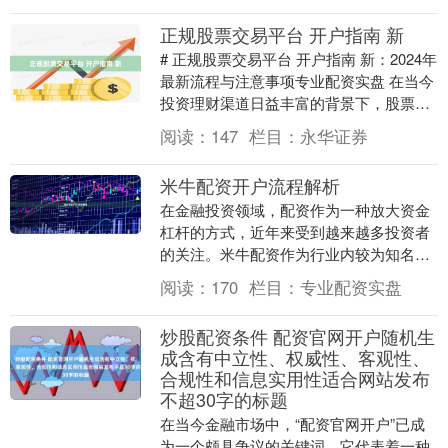
也伴随着更高的风....
正规股票交易平台 开户指南 新
# 正规股票交易平台 开户指南 新：2024年
最新流程与注意事项专业配资实盘 在当今
投资理财渠道日益丰富的背景下，股票投
资依然是众多投资者实现资产增值的重要
阅读：
147
栏目：
永华证券
方式....
米牛配资开户流程解析
在金融投资领域，配资作为一种放大资金
杠杆的方式，近年来受到越来越多投资者
的关注。米牛配资作为行业内较为知名的
平台，其开户流程是否便捷、安全专业配
阅读：
170
栏目：
专业配资实盘
资实盘，成为许多....
炒股配资条件 配资官网开户随机生
成含有中立性、权威性、客观性、
合规性和信息实用性适合网站发布
不超30字的标题
在当今金融市场中，“配资官网开户”已成
为一个颇具争议的关键词。它代表着一种