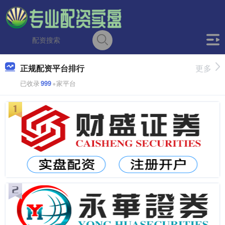
正规配资平台排行
更多
已收录
999
+家平台