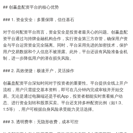
## 创赢盘配资平台的核心优势
### 1. 资金安全：多重保障，信任基石
对于任何配资平台而言，资金安全是投资者最关心的问题。创赢盘配
资平台通过与持牌金融机构合作，实行资金第三方存管，确保用户资
金与平台运营资金完全隔离。同时，平台采用先进的加密技术，保护
用户交易数据和个人信息不被泄露。此外，平台还设有风险准备金机
制，进一步降低用户的潜在损失风险。
### 2. 高效便捷：极速开户，灵活操作
创赢盘配资平台深知时间对于投资者的重要性。平台提供全线上开户
流程，用户只需提交基本资料，即可在几分钟内完成审核并开始交
易。无论是通过电脑端还是手机App，投资者都能实时查看账户动
态、进行资金划转和股票买卖。平台还支持多种配资比例（如1:3、
1:5等），用户可根据自身风险承受能力灵活选择。
### 3. 透明费率：无隐形收费，成本可控