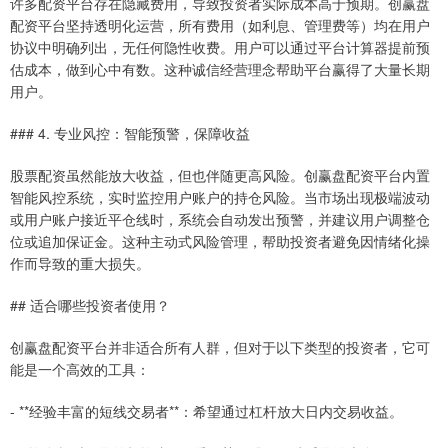
许多配资平台存在隐藏费用，导致投资者实际成本高于预期。创赢盘
配资平台坚持透明化运营，所有费用（如利息、管理费等）均在用户
协议中明确列出，无任何隐性收费。用户可以通过平台计算器提前预
估成本，做到心中有数。这种诚信经营理念帮助平台赢得了大量长期
用户。
### 4. 专业风控：智能预警，保障收益
股票配资虽然能放大收益，但也伴随更高风险。创赢盘配资平台内置
智能风控系统，实时监控用户账户的持仓风险。当市场出现极端波动
或用户账户接近平仓线时，系统会自动发出预警，并建议用户调整仓
位或追加保证金。这种主动式风险管理，帮助投资者避免因情绪化操
作而导致的重大损失。
## 适合哪些投资者使用？
创赢盘配资平台并非适合所有人群，但对于以下类型的投资者，它可
能是一个高效的工具：
- **经验丰富的短线交易者**：希望通过杠杆放大日内交易收益。