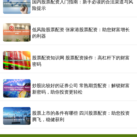
国内股票配资入门指南：新手必读的合法渠道与风
险提示
低风险股票配资 张家港股票配资：助您财富增长
的利器
股票配资知识网 股票配资操作：高杠杆下的财富
密码
炒股比较好的证券公司 常熟期货配资：解锁财富
新密码，助你投资更轻松
股票上市的条件有哪些 四川股票配资：助您投资
腾飞，稳健获利