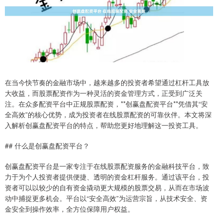
在当今快节奏的金融市场中，越来越多的投资者希望通过杠杆工具放
大收益，而股票配资作为一种灵活的资金管理方式，正受到广泛关
注。在众多配资平台中正规股票配资，**创赢盘配资平台**凭借其“安
全高效”的核心优势，成为投资者在线股票配资的可靠伙伴。本文将深
入解析创赢盘配资平台的特点，帮助您更好地理解这一投资工具。
## 什么是创赢盘配资平台？
创赢盘配资平台是一家专注于在线股票配资服务的金融科技平台，致
力于为个人投资者提供便捷、透明的资金杠杆服务。通过该平台，投
资者可以以较少的自有资金撬动更大规模的股票交易，从而在市场波
动中捕捉更多机会。平台以“安全高效”为运营宗旨，从技术安全、资
金安全到操作效率，全方位保障用户权益。