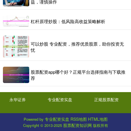
益，谨慎操作
杠杆原理炒股：低风险高收益策略解析
可以炒股 专业配资，推荐优质股票，助你投资无
忧
股票配资app哪个好？正规平台选择指南与下载推
荐
永华证券
专业配资实盘
正规股票配资
专业配资实盘
RSS地图
HTML地图
Powered by
股票配资知识网
Copyright
© 2013-2025
版权所有