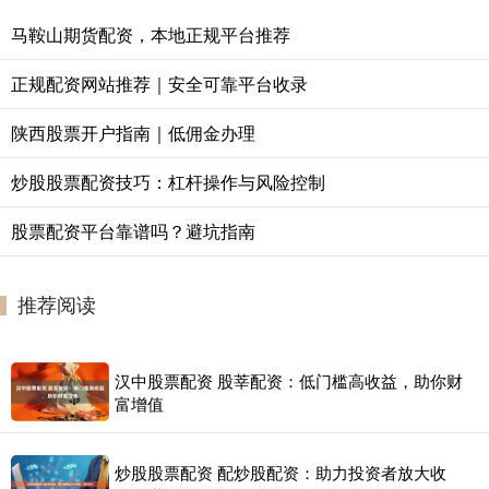
马鞍山期货配资，本地正规平台推荐
正规配资网站推荐｜安全可靠平台收录
陕西股票开户指南｜低佣金办理
炒股股票配资技巧：杠杆操作与风险控制
股票配资平台靠谱吗？避坑指南
推荐阅读
汉中股票配资 股莘配资：低门槛高收益，助你财
富增值
炒股股票配资 配炒股配资：助力投资者放大收